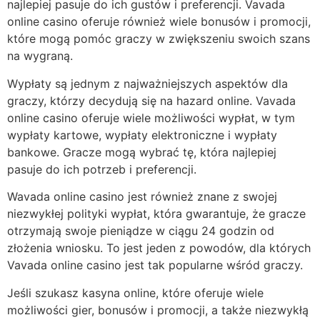
najlepiej pasuje do ich gustów i preferencji. Vavada
online casino oferuje również wiele bonusów i promocji,
które mogą pomóc graczy w zwiększeniu swoich szans
na wygraną.
Wypłaty są jednym z najważniejszych aspektów dla
graczy, którzy decydują się na hazard online. Vavada
online casino oferuje wiele możliwości wypłat, w tym
wypłaty kartowe, wypłaty elektroniczne i wypłaty
bankowe. Gracze mogą wybrać tę, która najlepiej
pasuje do ich potrzeb i preferencji.
Wavada online casino jest również znane z swojej
niezwykłej polityki wypłat, która gwarantuje, że gracze
otrzymają swoje pieniądze w ciągu 24 godzin od
złożenia wniosku. To jest jeden z powodów, dla których
Vavada online casino jest tak popularne wśród graczy.
Jeśli szukasz kasyna online, które oferuje wiele
możliwości gier, bonusów i promocji, a także niezwykłą