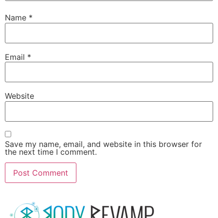
Name
*
Email
*
Website
Save my name, email, and website in this browser for
the next time I comment.