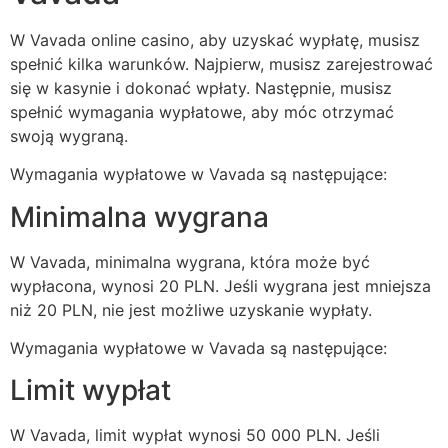
W Vavada online casino, aby uzyskać wypłatę, musisz
spełnić kilka warunków. Najpierw, musisz zarejestrować
się w kasynie i dokonać wpłaty. Następnie, musisz
spełnić wymagania wypłatowe, aby móc otrzymać
swoją wygraną.
Wymagania wypłatowe w Vavada są następujące:
Minimalna wygrana
W Vavada, minimalna wygrana, która może być
wypłacona, wynosi 20 PLN. Jeśli wygrana jest mniejsza
niż 20 PLN, nie jest możliwe uzyskanie wypłaty.
Wymagania wypłatowe w Vavada są następujące:
Limit wypłat
W Vavada, limit wypłat wynosi 50 000 PLN. Jeśli