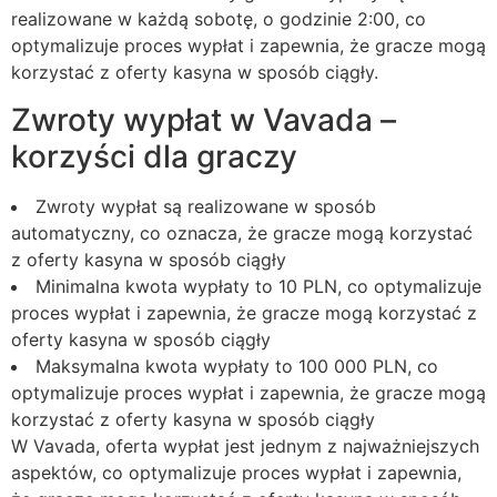
realizowane w każdą sobotę, o godzinie 2:00, co
optymalizuje proces wypłat i zapewnia, że gracze mogą
korzystać z oferty kasyna w sposób ciągły.
Zwroty wypłat w Vavada –
korzyści dla graczy
Zwroty wypłat są realizowane w sposób
automatyczny, co oznacza, że gracze mogą korzystać
z oferty kasyna w sposób ciągły
Minimalna kwota wypłaty to 10 PLN, co optymalizuje
proces wypłat i zapewnia, że gracze mogą korzystać z
oferty kasyna w sposób ciągły
Maksymalna kwota wypłaty to 100 000 PLN, co
optymalizuje proces wypłat i zapewnia, że gracze mogą
korzystać z oferty kasyna w sposób ciągły
W Vavada, oferta wypłat jest jednym z najważniejszych
aspektów, co optymalizuje proces wypłat i zapewnia,