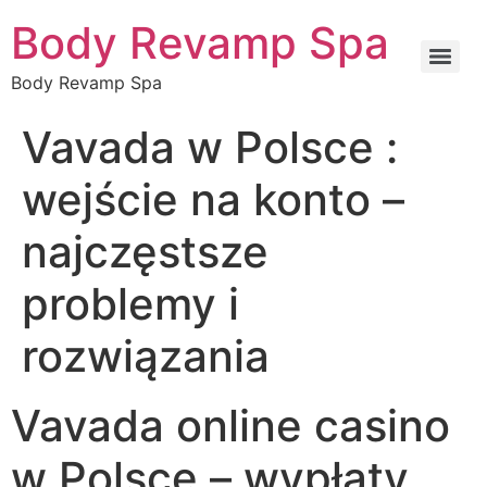
Body Revamp Spa
Body Revamp Spa
Vavada w Polsce :
wejście na konto –
najczęstsze
problemy i
rozwiązania
Vavada online casino
w Polsce – wypłaty