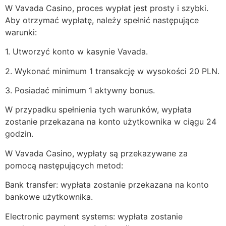
W Vavada Casino, proces wypłat jest prosty i szybki.
Aby otrzymać wypłatę, należy spełnić następujące
warunki:
1. Utworzyć konto w kasynie Vavada.
2. Wykonać minimum 1 transakcję w wysokości 20 PLN.
3. Posiadać minimum 1 aktywny bonus.
W przypadku spełnienia tych warunków, wypłata
zostanie przekazana na konto użytkownika w ciągu 24
godzin.
W Vavada Casino, wypłaty są przekazywane za
pomocą następujących metod:
Bank transfer: wypłata zostanie przekazana na konto
bankowe użytkownika.
Electronic payment systems: wypłata zostanie