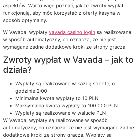
aspektów. Warto więc poznać, jak te zwroty wypłat
funkcjonują, aby móc korzystać z oferty kasyna w
sposób optymalny.
W Vavada, wypłaty
vavada casino login
są realizowane
w sposób automatyczny, co oznacza, że nie jest
wymagane żadne dodatkowe kroki ze strony gracza.
Zwroty wypłat w Vavada – jak to
działa?
Wypłaty są realizowane w każdą sobotę, o
godzinie 2:00
Minimalna kwota wypłaty to 10 PLN
Maksymalna kwota wypłaty to 100 000 PLN
Wypłaty są realizowane w walucie PLN
W Vavada, wypłaty są realizowane w sposób
automatyczny, co oznacza, że nie jest wymagane żadne
dodatkowe kroki ze strony gracza. Wypłaty są