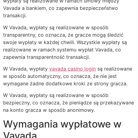
wypłaty są realizowane w ramach umowy między
Vavada a bankiem, co zapewnia bezpieczeństwo
transakcji.
W Vavada, wypłaty są realizowane w sposób
transparentny, co oznacza, że gracze mogą śledzić
swoje wypłaty w każdej chwili. Wszystkie wypłaty są
realizowane w ramach systemu wypłat Vavada, co
zapewnia transparentność transakcji.
W Vavada, wypłaty
vavada casino login
są realizowane
w sposób automatyczny, co oznacza, że nie jest
wymagane żadne dodatkowe kroki ze strony gracza.
W Vavada, wypłaty są realizowane w sposób
bezpieczny, co oznacza, że pieniądze są przekazywane
na konto gracza w sposób anonimowy.
Wymagania wypłatowe w
Vavada