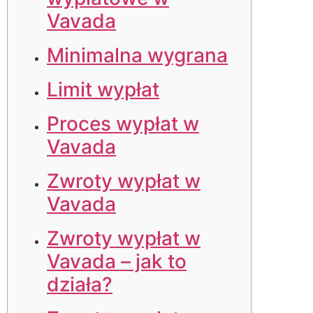
Vavada
Minimalna wygrana
Limit wypłat
Proces wypłat w
Vavada
Zwroty wypłat w
Vavada
Zwroty wypłat w
Vavada – jak to
działa?