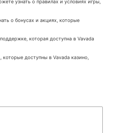
ожете узнать о правилах и условиях игры,
нать о бонусах и акциях, которые
 поддержке, которая доступна в Vavada
, которые доступны в Vavada казино,