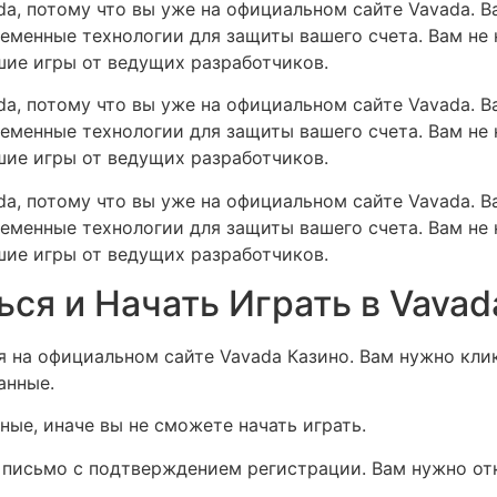
da, потому что вы уже на официальном сайте Vavada. В
еменные технологии для защиты вашего счета. Вам не 
шие игры от ведущих разработчиков.
da, потому что вы уже на официальном сайте Vavada. В
еменные технологии для защиты вашего счета. Вам не 
шие игры от ведущих разработчиков.
da, потому что вы уже на официальном сайте Vavada. В
еменные технологии для защиты вашего счета. Вам не 
шие игры от ведущих разработчиков.
ся и Начать Играть в Vavad
я на официальном сайте Vavada Казино. Вам нужно клик
анные.
ные, иначе вы не сможете начать играть.
 письмо с подтверждением регистрации. Вам нужно отк