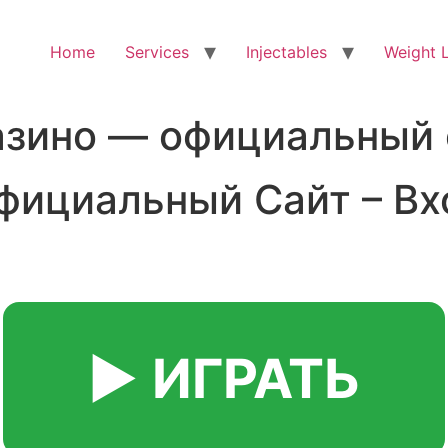
a
Home
Services
Injectables
Weight 
азино — официальный 
фициальный Сайт – Вх
▶️ ИГРАТЬ