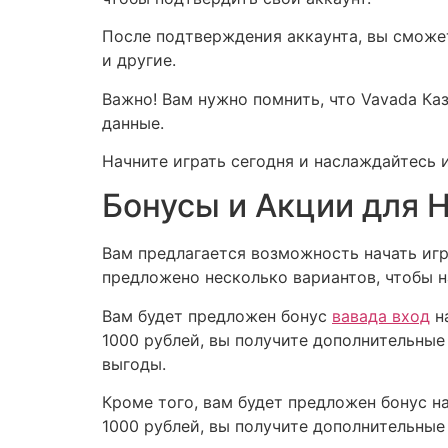
После подтверждения аккаунта, вы сможет
и другие.
Важно! Вам нужно помнить, что Vavada Каз
данные.
Начните играть сегодня и наслаждайтесь 
Бонусы и Акции для 
Вам предлагается возможность начать игр
предложено несколько вариантов, чтобы н
Вам будет предложен бонус
вавада вход
на
1000 рублей, вы получите дополнительные 
выгоды.
Кроме того, вам будет предложен бонус на
1000 рублей, вы получите дополнительные 