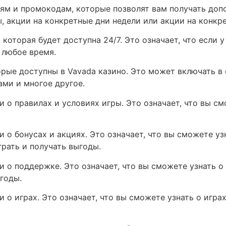
иям и промокодам, которые позволят вам получать доп
ы, акции на конкретные дни недели или акции на конкр
которая будет доступна 24/7. Это означает, что если 
 любое время.
орые доступны в Vavada казино. Это может включать в 
ми и многое другое.
о правилах и условиях игры. Это означает, что вы см
о бонусах и акциях. Это означает, что вы сможете уз
грать и получать выгоды.
 о поддержке. Это означает, что вы сможете узнать о
ыгоды.
о играх. Это означает, что вы сможете узнать о играх