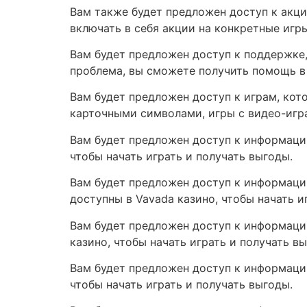
Вам также будет предложен доступ к акц
включать в себя акции на конкретные игр
Вам будет предложен доступ к поддержке, 
проблема, вы сможете получить помощь в
Вам будет предложен доступ к играм, кот
карточными символами, игры с видео-игра
Вам будет предложен доступ к информации 
чтобы начать играть и получать выгоды.
Вам будет предложен доступ к информации 
доступны в Vavada казино, чтобы начать и
Вам будет предложен доступ к информации
казино, чтобы начать играть и получать в
Вам будет предложен доступ к информации 
чтобы начать играть и получать выгоды.