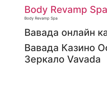
Body Revamp Sp
Body Revamp Spa
Вавада онлайн к
Вавада Казино О
Зеркало Vavada