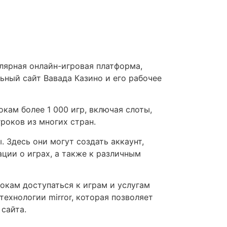
улярная онлайн-игровая платформа,
ьный сайт Вавада Казино и его рабочее
кам более 1 000 игр, включая слоты,
роков из многих стран.
. Здесь они могут создать аккаунт,
ации о играх, а также к различным
рокам доступаться к играм и услугам
ехнологии mirror, которая позволяет
сайта.