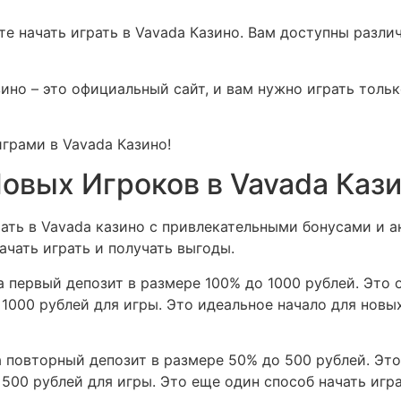
е начать играть в Vavada Казино. Вам доступны разли
ино – это официальный сайт, и вам нужно играть тольк
играми в Vavada Казино!
Новых Игроков в Vavada Каз
ать в Vavada казино с привлекательными бонусами и а
ачать играть и получать выгоды.
 первый депозит в размере 100% до 1000 рублей. Это о
1000 рублей для игры. Это идеальное начало для новых
 повторный депозит в размере 50% до 500 рублей. Это 
500 рублей для игры. Это еще один способ начать игра