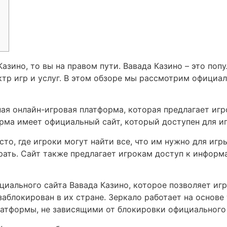
азино, то вы на правом пути. Вавада Казино – это поп
тр игр и услуг. В этом обзоре мы рассмотрим официал
ая онлайн-игровая платформа, которая предлагает игро
орма имеет официальный сайт, который доступен для иг
то, где игроки могут найти все, что им нужно для игры
грать. Сайт также предлагает игрокам доступ к информ
ициального сайта Вавада Казино, которое позволяет иг
блокирован в их стране. Зеркало работает на основе т
латформы, не зависящими от блокировки официального 