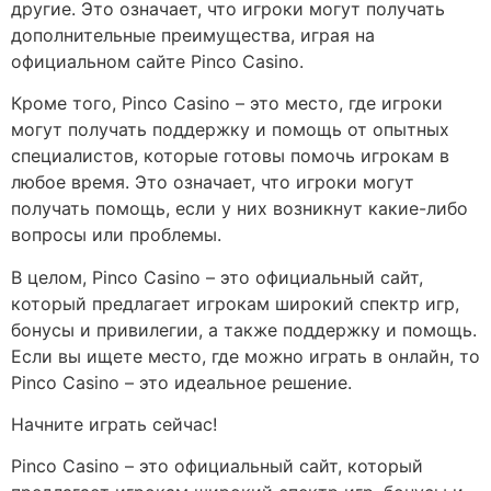
другие. Это означает, что игроки могут получать
дополнительные преимущества, играя на
официальном сайте Pinco Casino.
Кроме того, Pinco Casino – это место, где игроки
могут получать поддержку и помощь от опытных
специалистов, которые готовы помочь игрокам в
любое время. Это означает, что игроки могут
получать помощь, если у них возникнут какие-либо
вопросы или проблемы.
В целом, Pinco Casino – это официальный сайт,
который предлагает игрокам широкий спектр игр,
бонусы и привилегии, а также поддержку и помощь.
Если вы ищете место, где можно играть в онлайн, то
Pinco Casino – это идеальное решение.
Начните играть сейчас!
Pinco Casino – это официальный сайт, который