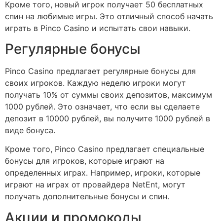
Кроме того, новый игрок получает 50 бесплатных
спин на любимые игры. Это отличный способ начать
играть в Pinco Casino и испытать свои навыки.
Регулярные бонусы
Pinco Casino предлагает регулярные бонусы для
своих игроков. Каждую неделю игроки могут
получать 10% от суммы своих депозитов, максимум
1000 рублей. Это означает, что если вы сделаете
депозит в 10000 рублей, вы получите 1000 рублей в
виде бонуса.
Кроме того, Pinco Casino предлагает специальные
бонусы для игроков, которые играют на
определенных играх. Например, игроки, которые
играют на играх от провайдера NetEnt, могут
получать дополнительные бонусы и спин.
Акции и промокоды