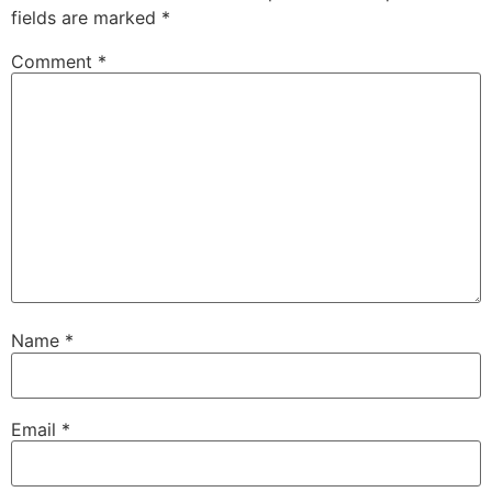
fields are marked
*
Comment
*
Name
*
Email
*