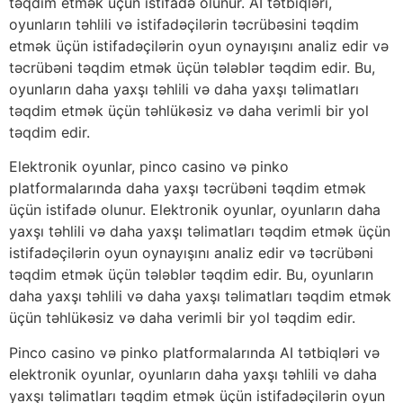
təqdim etmək üçün istifadə olunur. AI tətbiqləri,
oyunların təhlili və istifadəçilərin təcrübəsini təqdim
etmək üçün istifadəçilərin oyun oynayışını analiz edir və
təcrübəni təqdim etmək üçün tələblər təqdim edir. Bu,
oyunların daha yaxşı təhlili və daha yaxşı təlimatları
təqdim etmək üçün təhlükəsiz və daha verimli bir yol
təqdim edir.
Elektronik oyunlar, pinco casino və pinko
platformalarında daha yaxşı təcrübəni təqdim etmək
üçün istifadə olunur. Elektronik oyunlar, oyunların daha
yaxşı təhlili və daha yaxşı təlimatları təqdim etmək üçün
istifadəçilərin oyun oynayışını analiz edir və təcrübəni
təqdim etmək üçün tələblər təqdim edir. Bu, oyunların
daha yaxşı təhlili və daha yaxşı təlimatları təqdim etmək
üçün təhlükəsiz və daha verimli bir yol təqdim edir.
Pinco casino və pinko platformalarında AI tətbiqləri və
elektronik oyunlar, oyunların daha yaxşı təhlili və daha
yaxşı təlimatları təqdim etmək üçün istifadəçilərin oyun