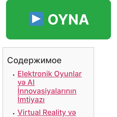
OYNA
Содержимое
Elektronik Oyunlar
və AI
İnnovasiyalarının
İmtiyazı
Virtual Reality və