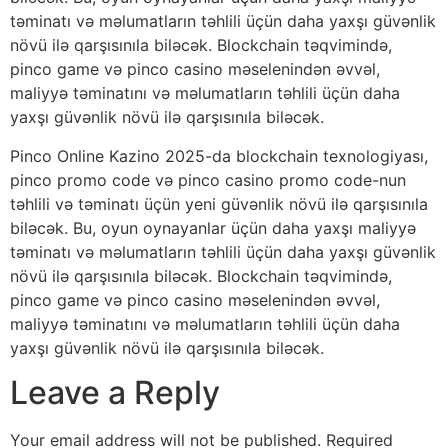
təminatı və məlumatların təhlili üçün daha yaxşı güvənlik
növü ilə qarşısınıla biləcək. Blockchain təqvimində,
pinco game və pinco casino məselenindən əvvəl,
maliyyə təminatını və məlumatların təhlili üçün daha
yaxşı güvənlik növü ilə qarşısınıla biləcək.
Pinco Online Kazino 2025-da blockchain texnologiyası,
pinco promo code və pinco casino promo code-nun
təhlili və təminatı üçün yeni güvənlik növü ilə qarşısınıla
biləcək. Bu, oyun oynayanlar üçün daha yaxşı maliyyə
təminatı və məlumatların təhlili üçün daha yaxşı güvənlik
növü ilə qarşısınıla biləcək. Blockchain təqvimində,
pinco game və pinco casino məselenindən əvvəl,
maliyyə təminatını və məlumatların təhlili üçün daha
yaxşı güvənlik növü ilə qarşısınıla biləcək.
Leave a Reply
Your email address will not be published.
Required