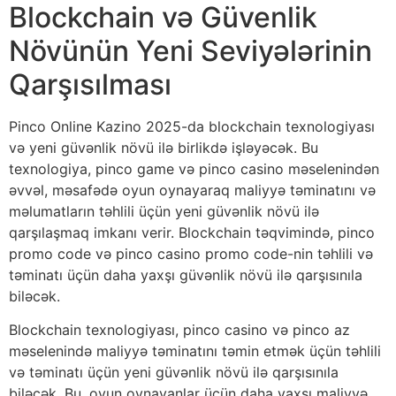
Blockchain və Güvenlik
Növünün Yeni Seviyələrinin
Qarşısılması
Pinco Online Kazino 2025-da blockchain texnologiyası
və yeni güvənlik növü ilə birlikdə işləyəcək. Bu
texnologiya, pinco game və pinco casino məselenindən
əvvəl, məsafədə oyun oynayaraq maliyyə təminatını və
məlumatların təhlili üçün yeni güvənlik növü ilə
qarşılaşmaq imkanı verir. Blockchain təqvimində, pinco
promo code və pinco casino promo code-nin təhlili və
təminatı üçün daha yaxşı güvənlik növü ilə qarşısınıla
biləcək.
Blockchain texnologiyası, pinco casino və pinco az
məselenində maliyyə təminatını təmin etmək üçün təhlili
və təminatı üçün yeni güvənlik növü ilə qarşısınıla
biləcək. Bu, oyun oynayanlar üçün daha yaxşı maliyyə