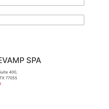
EVAMP SPA
uite 400,
TX 77055
9