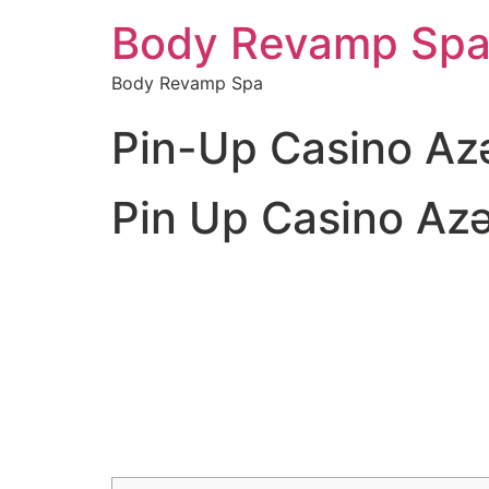
Body Revamp Sp
Body Revamp Spa
Pin-Up Casino Az
Pin Up Casino Az