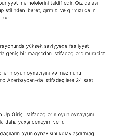
iyyət mərhələlərini təklif edir. Qız qalası
p stilindən ibarət, qırmızı və qırmızı qalın
ldur.
 rayonunda yüksək səviyyədə faaliyyət
a geniş bir məqsədən istifadəçilərə müraciət
dəçilərin oyun oynayışını və məzmunu
ino Azərbaycan-da istifadəçilərə 24 saat
 Up Giriş, istifadəçilərin oyun oynayışını
nda daha yaxşı deneyim verir.
fadəçilərin oyun oynayışını kolaylaşdırmaq