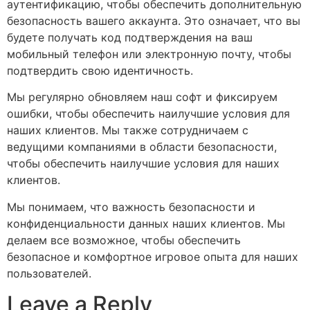
аутентификацию, чтобы обеспечить дополнительную
безопасность вашего аккаунта. Это означает, что вы
будете получать код подтверждения на ваш
мобильный телефон или электронную почту, чтобы
подтвердить свою идентичность.
Мы регулярно обновляем наш софт и фиксируем
ошибки, чтобы обеспечить наилучшие условия для
наших клиентов. Мы также сотрудничаем с
ведущими компаниями в области безопасности,
чтобы обеспечить наилучшие условия для наших
клиентов.
Мы понимаем, что важность безопасности и
конфиденциальности данных наших клиентов. Мы
делаем все возможное, чтобы обеспечить
безопасное и комфортное игровое опыта для наших
пользователей.
Leave a Reply