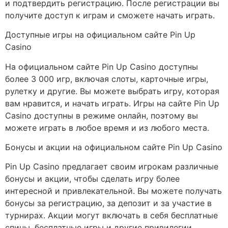
и подтвердить регистрацию. После регистрации вы
получите доступ к играм и сможете начать играть.
Доступные игры на официальном сайте Pin Up
Casino
На официальном сайте Pin Up Casino доступны
более 3 000 игр, включая слоты, карточные игры,
рулетку и другие. Вы можете выбрать игру, которая
вам нравится, и начать играть. Игры на сайте Pin Up
Casino доступны в режиме онлайн, поэтому вы
можете играть в любое время и из любого места.
Бонусы и акции на официальном сайте Pin Up Casino
Pin Up Casino предлагает своим игрокам различные
бонусы и акции, чтобы сделать игру более
интересной и привлекательной. Вы можете получать
бонусы за регистрацию, за депозит и за участие в
турнирах. Акции могут включать в себя бесплатные
спины, бесплатные игры и другие привилегии.