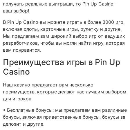
получать реальные выигрыши, то Pin Up Casino –
ваш выбор!
В Pin Up Casino вы можете играть в более 3000 игр,
включая слоты, карточные игры, рулетку и другие.
Мы предлагаем вам широкий выбор игр от ведущих
разработчиков, чтобы вы могли найти игру, которая
вам понравится.
Преимущества игры в Pin Up
Casino
Наш казино предлагает вам несколько
преимуществ, которые делают нас лучшим выбором
для игроков:
• Бесплатные бонусы: мы предлагаем вам различные
бонусы, включая приветственные бонусы, бонусы за
депозит и другие.