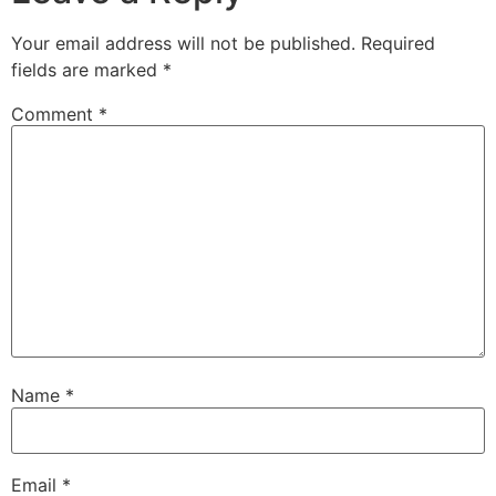
Your email address will not be published.
Required
fields are marked
*
Comment
*
Name
*
Email
*