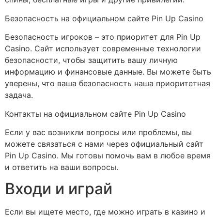
Безопасность на официальном сайте Pin Up Casino
Безопасность игроков – это приоритет для Pin Up
Casino. Сайт использует современные технологии
безопасности, чтобы защитить вашу личную
информацию и финансовые данные. Вы можете быть
уверены, что ваша безопасность наша приоритетная
задача.
Контакты на официальном сайте Pin Up Casino
Если у вас возникли вопросы или проблемы, вы
можете связаться с нами через официальный сайт
Pin Up Casino. Мы готовы помочь вам в любое время
и ответить на ваши вопросы.
Входи и играй
Если вы ищете место, где можно играть в казино и