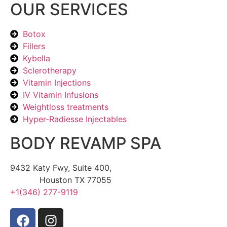
OUR SERVICES
Botox
Fillers
Kybella
Sclerotherapy
Vitamin Injections
IV Vitamin Infusions
Weightloss treatments
Hyper-Radiesse Injectables
BODY REVAMP SPA
9432 Katy Fwy, Suite 400,
Houston TX 77055
+1(346) 277-9119