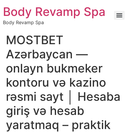
Body Revamp Spa
Body Revamp Spa
MOSTBET
Azərbaycan —
onlayn bukmeker
kontoru və kazino
rəsmi sayt │ Hesaba
giriş və hesab
yaratmaq – praktik