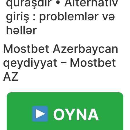
quraşdır • Alternativ
giriş : problemlər və
həllər
Mostbet Azerbaycan
qeydiyyat – Mostbet
AZ
OYNA