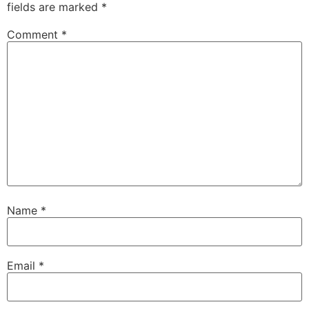
fields are marked
*
Comment
*
Name
*
Email
*