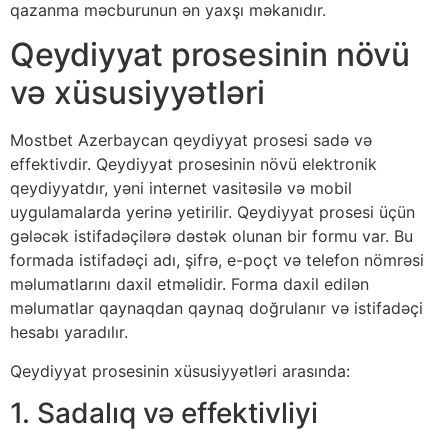
qazanma məcburunun ən yaxşı məkanıdır.
Qeydiyyat prosesinin növü
və xüsusiyyətləri
Mostbet Azerbaycan qeydiyyat prosesi sadə və
effektivdir. Qeydiyyat prosesinin növü elektronik
qeydiyyatdır, yəni internet vasitəsilə və mobil
uygulamalarda yerinə yetirilir. Qeydiyyat prosesi üçün
gələcək istifadəçilərə dəstək olunan bir formu var. Bu
formada istifadəçi adı, şifrə, e-poçt və telefon nömrəsi
məlumatlarını daxil etməlidir. Forma daxil edilən
məlumatlar qaynaqdan qaynaq doğrulanır və istifadəçi
hesabı yaradılır.
Qeydiyyat prosesinin xüsusiyyətləri arasında:
1. Sadalıq və effektivliyi