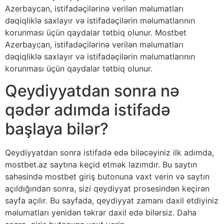
Azerbaycan, istifadəçilərinə verilən məlumatları
dəqiqliklə saxlayır və istifadəçilərin məlumatlarının
korunması üçün qaydalar tətbiq olunur. Mostbet
Azerbaycan, istifadəçilərinə verilən məlumatları
dəqiqliklə saxlayır və istifadəçilərin məlumatlarının
korunması üçün qaydalar tətbiq olunur.
Qeydiyyatdan sonra nə
qədər adımda istifadə
başlaya bilər?
Qeydiyyatdan sonra istifadə edə biləcəyiniz ilk adımda,
mostbet.az saytına keçid etmək lazımdır. Bu saytın
sahəsində mostbet giriş butonuna vaxt verin və saytın
açıldığından sonra, sizi qeydiyyat prosesindən keçirən
sayfa açılır. Bu sayfada, qeydiyyat zamanı daxil etdiyiniz
məlumatları yenidən təkrar daxil edə bilərsiz. Daha