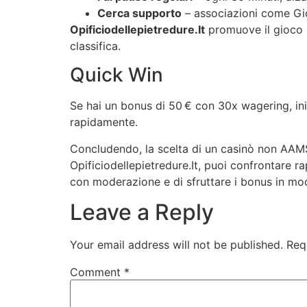
Cerca supporto
– associazioni come Gio
Opificiodellepietredure.It
promuove il gioco r
classifica.
Quick Win
Se hai un bonus di 50 € con 30x wagering, ini
rapidamente.
Concludendo, la scelta di un casinò non AAMS 
Opificiodellepietredure.It, puoi confrontare r
con moderazione e di sfruttare i bonus in mod
Leave a Reply
Your email address will not be published.
Req
Comment
*