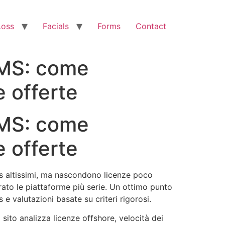
Loss
Facials
Forms
Contact
AAMS: come
e offerte
AAMS: come
e offerte
us altissimi, ma nascondono licenze poco
trato le piattaforme più serie. Un ottimo punto
 e valutazioni basate su criteri rigorosi.
 sito analizza licenze offshore, velocità dei