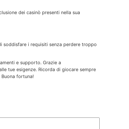
lusione dei casinò presenti nella sua
i soddisfare i requisiti senza perdere troppo
gamenti e supporto. Grazie a
 alle tue esigenze. Ricorda di giocare sempre
. Buona fortuna!