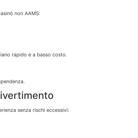
i casinò non AAMS:
iano rapido e a basso costo.
dipendenza.
ivertimento
rienza senza rischi eccessivi: