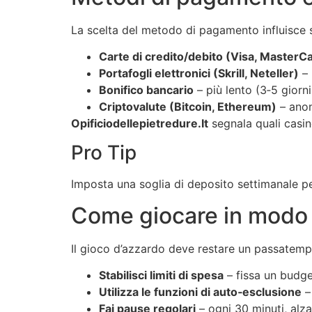
La scelta del metodo di pagamento influisce s
Carte di credito/debito (Visa, MasterC
Portafogli elettronici (Skrill, Neteller)
– 
Bonifico bancario
– più lento (3‑5 giorn
Criptovalute (Bitcoin, Ethereum)
– anon
Opificiodellepietredure.It
segnala quali casi
Pro Tip
Imposta una soglia di deposito settimanale per
Come giocare in modo 
Il gioco d’azzardo deve restare un passatempo
Stabilisci limiti di spesa
– fissa un budge
Utilizza le funzioni di auto‑esclusione
–
Fai pause regolari
– ogni 30 minuti, alza