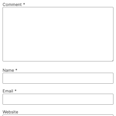
Comment
*
Name
*
Email
*
Website