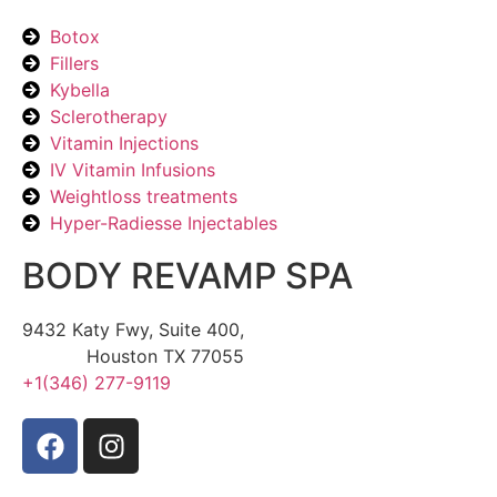
Botox
Fillers
Kybella
Sclerotherapy
Vitamin Injections
IV Vitamin Infusions
Weightloss treatments
Hyper-Radiesse Injectables
BODY REVAMP SPA
9432 Katy Fwy, Suite 400,
Houston TX 77055
+1(346) 277-9119