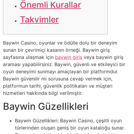
Önemli Kurallar
Takvimler
Baywin Casino, oyunlar ve ödülle dolu bir deneyim
sunan bir çevrimiçi kasanın örneği. Baywin giriş
sayfasına ulaşmak için
baywin giris
veya baywin giriş
araması yapabilirsiniz. Baywin, güvenli ve etkileyici bir
oyun deneyimi sunmayı amaçlayan bir platformdur.
Baywin güvenilir mi sorusuna cevap vermek için,
platformun tarihi, güvenlik politikaları ve müşteri
hizmetleri hakkında bilgi verilmiştir.
Baywin Güzellikleri
Baywin Güzellikleri: Baywin Casino, çeşitli oyun
türlerinden oluşan geniş bir oyun kataloğu sunar.